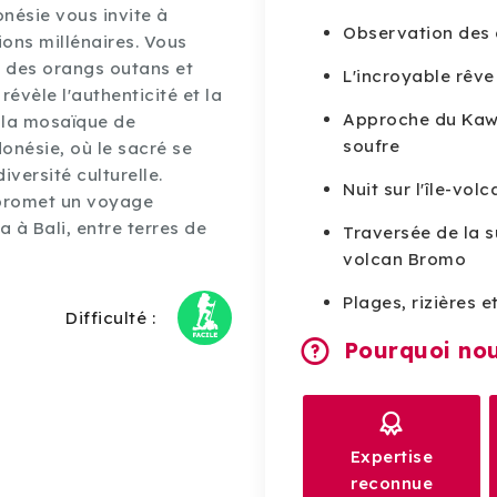
onésie vous invite à
Observation des 
ions millénaires. Vous
e des orangs outans et
L'incroyable rêv
évèle l'authenticité et la
Approche du Kawa
z la mosaïque de
soufre
onésie, où le sacré se
versité culturelle.
Nuit sur l'île-vo
 promet un voyage
a à Bali, entre terres de
Traversée de la s
volcan Bromo
Plages, rizières e
Difficulté :
Pourquoi nou
Expertise
reconnue