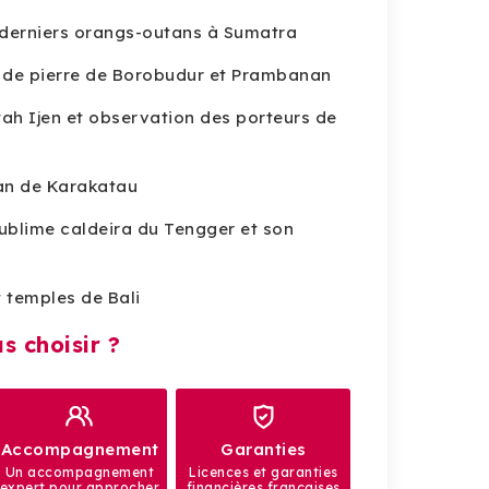
derniers orangs-outans à Sumatra
e de pierre de Borobudur et Prambanan
h Ijen et observation des porteurs de
lcan de Karakatau
ublime caldeira du Tengger et son
t temples de Bali
s choisir ?
Accompagnement
Garanties
Un accompagnement
Licences et garanties
expert pour approcher
financières françaises