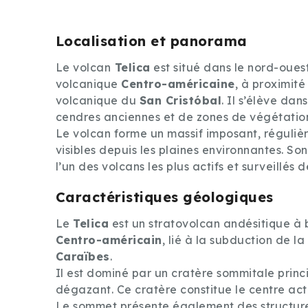
Localisation et panorama
Le volcan
Telica
est situé dans le nord-oue
volcanique
Centro-américaine
, à proximité
volcanique du
San Cristóbal
. Il s’élève da
cendres anciennes et de zones de végétatio
Le volcan forme un massif imposant, régul
visibles depuis les plaines environnantes. So
l’un des volcans les plus actifs et surveillés 
Caractéristiques géologiques
Le
Telica
est un stratovolcan andésitique à 
Centro-américain
, lié à la subduction de l
Caraïbes
.
Il est dominé par un cratère sommitale princ
dégazant. Ce cratère constitue le centre actu
Le sommet présente également des structure