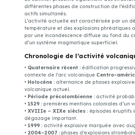
différentes phases de construction de l’édific
actifs simultanés.
L’activité actuelle est caractérisée par un
température et des explosions phréatiques o
par une incandescence diffuse au fond du crat
d’un système magmatique superficiel.
Chronologie de l’activité volcaniq
•
Quaternaire récent
: édification progress
contexte de l’arc volcanique
Centro-améric
•
Holocène
: alternance de phases explosives 
volcanique actuel.
•
Période précolombienne
: activité proba
•
1529
: premières mentions coloniales d’un v
•
XVIIIe – XIXe siècles
: épisodes éruptifs 
dégazage important.
•
1999
: activité explosive marquée avec au
•
2004–2007
: phases d’explosions strombol