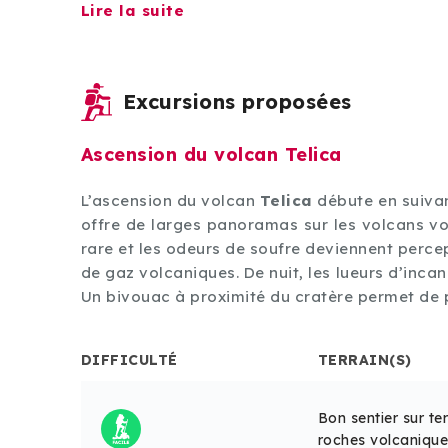
Lire la suite
Excursions proposées
Ascension du volcan Telica
 marqué par
L’ascension du volcan
Telica
débute en suivan
Une balade
offre de larges panoramas sur les volcans voi
vironnante
rare et les odeurs de soufre deviennent percep
de gaz volcaniques. De nuit, les lueurs d’inca
Un bivouac à proximité du cratère permet de p
ALT MAX
DIFFICULTÉ
TERRAIN(S)
208 m
Bon sentier sur te
roches volcanique