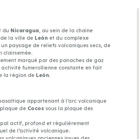
st du
Nicaragua
, au sein de la chaîne
 de la ville de
León
et du complexe
ns un paysage de reliefs volcaniques secs, de
n clairsemée.
ièrement marqué par des panaches de gaz
n activité fumerollienne constante en fait
de la région de
León
.
basaltique appartenant à l’arc volcanique
a plaque de
Cocos
sous la plaque des
ipal actif, profond et régulièrement
el de l’activité volcanique.
s volcaniques anciennes issues des