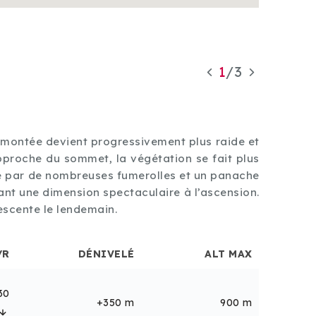
1
/
3
Descent
 montée devient progressivement plus raide et
La desce
approche du sommet, la végétation se fait plus
paysage m
é par de nombreuses fumerolles et un panache
l’
ervider
tant une dimension spectaculaire à l’ascension.
saisissan
escente le lendemain.
DIFFICUL
/R
DÉNIVELÉ
ALT MAX
30
+350 m
900 m