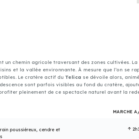
t un chemin agricole traversant des zones cultivées. La
sins et la vallée environnante. À mesure que l’on se r
tibles. Le cratère actif du
Telica
se dévoile alors, anim
ndescence sont parfois visibles au fond du cratère, ajou
rofiter pleinement de ce spectacle naturel avant la red
MARCHE A
2h
rrain poussiéreux, cendre et
s