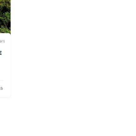
ers
E
26