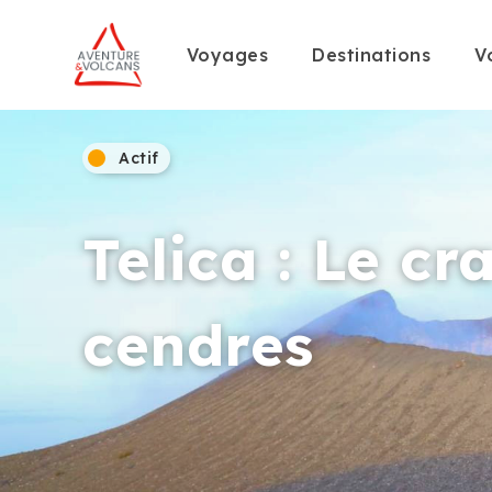
Voyages
Destinations
V
Actif
Telica : Le c
cendres