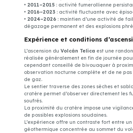
•
2011–2015
: activité fumerollienne persist
•
2016–2023
: activité fluctuante avec épi
•
2024–2026
: maintien d’une activité de fa
dégazage permanent et des explosions phré
Expérience et conditions d’ascens
L’ascension du
Volcán Telica
est une randon
réalisée généralement en fin de journée pour 
cependant conseillé de bivouaquer à proximi
observation nocturne complète et de ne pas 
de gaz.
Le sentier traverse des zones sèches et sab
cratère permet d’observer directement les fu
soufrés.
La proximité du cratère impose une vigilance 
de possibles explosions soudaines.
L’expérience offre un contraste fort entre u
géothermique concentrée au sommet du vol