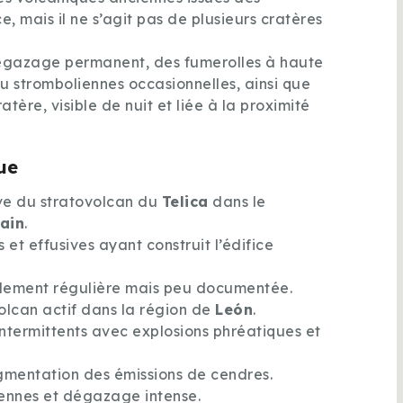
e, mais il ne s’agit pas de plusieurs cratères
 dégazage permanent, des fumerolles à haute
u stromboliennes occasionnelles, ainsi que
ère, visible de nuit et liée à la proximité
ue
ive du stratovolcan du
Telica
dans le
ain
.
et effusives ayant construit l’édifice
blement régulière mais peu documentée.
olcan actif dans la région de
León
.
intermittents avec explosions phréatiques et
gmentation des émissions de cendres.
iennes et dégazage intense.