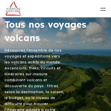
Tous nos voyages
volcans
Découvrez l’ensemble de nos
voyages et expéditions vers
les volcans actifs du monde.
Ascensions, treks, circuits et
itinéraires sur-mesure
combinant volcans et
découverte du pays : filtrez
selon la destination, la saison,
le budget, ou le niveau de
difficulté pour trouver
l’itinéraire adapté à votre