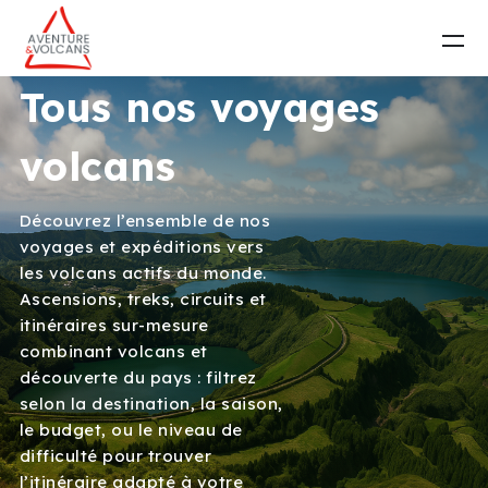
Tous nos voyages
volcans
Découvrez l’ensemble de nos
voyages et expéditions vers
les volcans actifs du monde.
Ascensions, treks, circuits et
itinéraires sur-mesure
combinant volcans et
découverte du pays : filtrez
selon la destination, la saison,
le budget, ou le niveau de
difficulté pour trouver
l’itinéraire adapté à votre