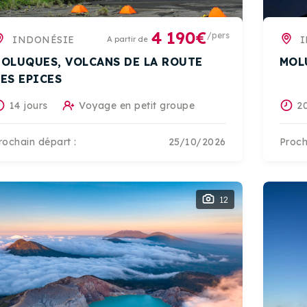
4 190€
/pers
INDONÉSIE
I
A partir de
OLUQUES, VOLCANS DE LA ROUTE
MOL
ES EPICES
14 jours
Voyage en petit groupe
20
rochain départ :
25/10/2026
Proch
12