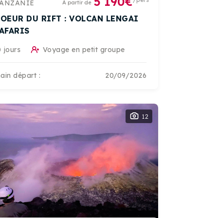
5 190€
/pers
ANZANIE
A partir de
COEUR DU RIFT : VOLCAN LENGAI
SAFARIS
 jours
Voyage en petit groupe
ain départ :
20/09/2026
12