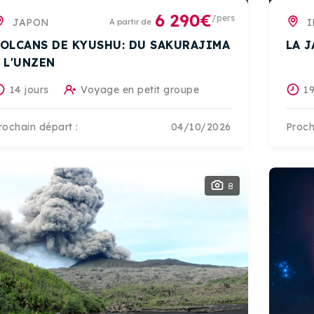
6 290€
/pers
JAPON
I
A partir de
OLCANS DE KYUSHU: DU SAKURAJIMA
LA 
 L'UNZEN
14 jours
Voyage en petit groupe
19
rochain départ :
04/10/2026
Proch
8