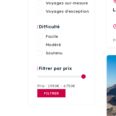
Voyages en groupe
Voyages sur-mesure
L
Voyages d'exception
Difficulté
Facile
P
Modéré
Soutenu
Filtrer par prix
Prix :
1950€
-
6750€
FILTRER