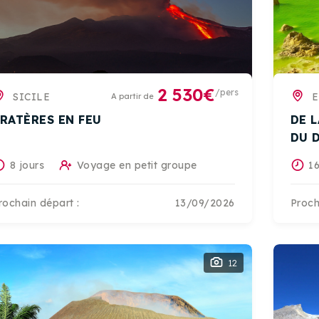
2 530€
/pers
SICILE
E
A partir de
RATÈRES EN FEU
DE 
DU 
8 jours
Voyage en petit groupe
16
rochain départ :
13/09/2026
Proch
12