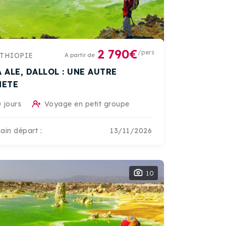
2 790€
/pers
THIOPIE
A partir de
 ALE, DALLOL : UNE AUTRE
NETE
 jours
Voyage en petit groupe
ain départ :
13/11/2026
10