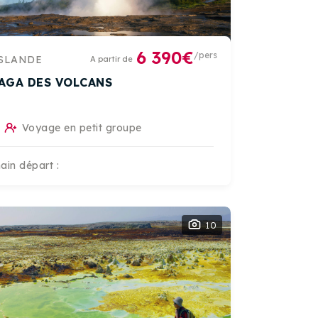
6 390€
/pers
SLANDE
A partir de
SAGA DES VOLCANS
Voyage en petit groupe
ain départ :
10