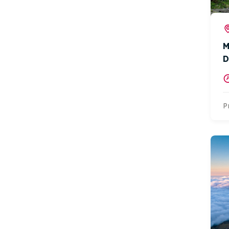
M
D
P