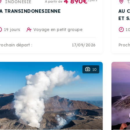
4 890€
/pers
INDONÉSIE
T
A partir de
A TRANSINDONESIENNE
AU 
ET 
19 jours
Voyage en petit groupe
10
rochain départ :
17/09/2026
Proch
10