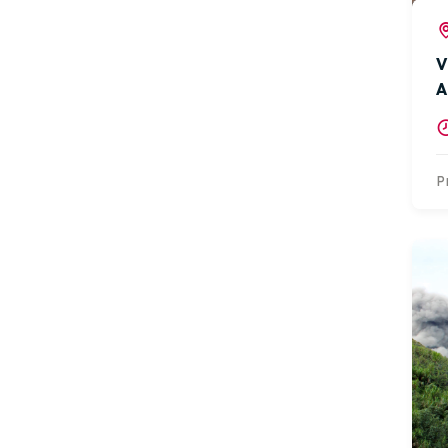
V
A
P