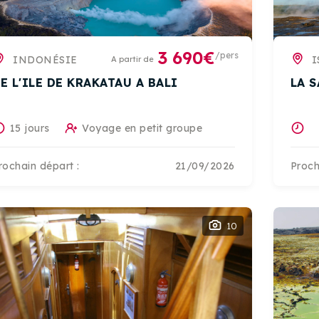
3 690€
/pers
INDONÉSIE
I
A partir de
E L'ILE DE KRAKATAU A BALI
LA 
15 jours
Voyage en petit groupe
rochain départ :
21/09/2026
Proch
10