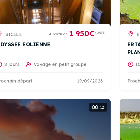
1 950€
/pers
SICILE
E
A partir de
DYSSEE EOLIENNE
ERTA
PLA
8 jours
Voyage en petit groupe
10
rochain départ :
19/09/2026
Proch
12