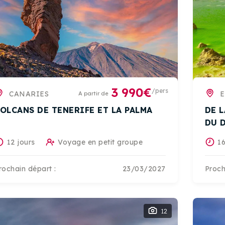
3 990€
/pers
CANARIES
E
A partir de
OLCANS DE TENERIFE ET LA PALMA
DE 
DU 
12 jours
Voyage en petit groupe
16
rochain départ :
23/03/2027
Proch
12