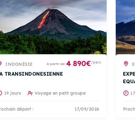
4 890€
/pers
INDONÉSIE
E
A partir de
A TRANSINDONESIENNE
EXP
EQU
19 jours
Voyage en petit groupe
17
rochain départ :
17/09/2026
Proch