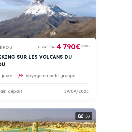
4 790€
/pers
PÉROU
A partir de
KKING SUR LES VOLCANS DU
OU
 jours
Voyage en petit groupe
ain départ :
19/09/2026
10