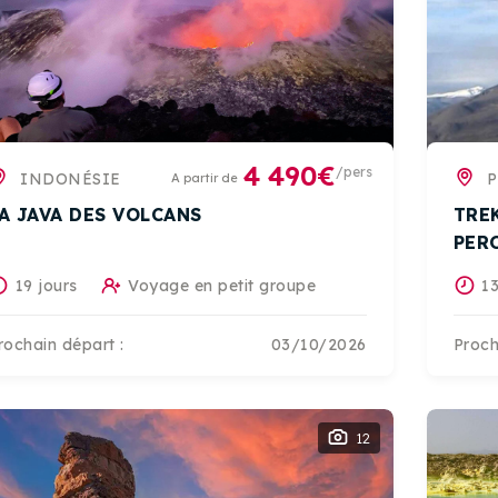
4 490€
/pers
INDONÉSIE
A partir de
A JAVA DES VOLCANS
TRE
PER
19 jours
Voyage en petit groupe
13
rochain départ :
03/10/2026
Proch
12