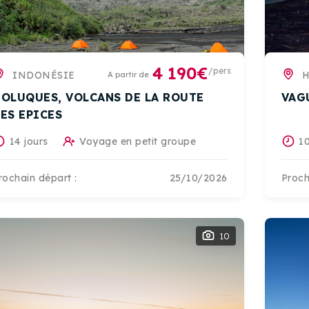
4 190€
/pers
INDONÉSIE
H
A partir de
OLUQUES, VOLCANS DE LA ROUTE
VAG
ES EPICES
14 jours
Voyage en petit groupe
10
rochain départ :
25/10/2026
Proch
10