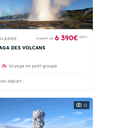
6 390€
/pers
SLANDE
A partir de
SAGA DES VOLCANS
Voyage en petit groupe
ain départ :
12