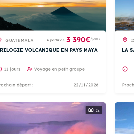
3 390€
/pers
GUATEMALA
I
A partir de
RILOGIE VOLCANIQUE EN PAYS MAYA
LA 
11 jours
Voyage en petit groupe
rochain départ :
22/11/2026
Proch
12