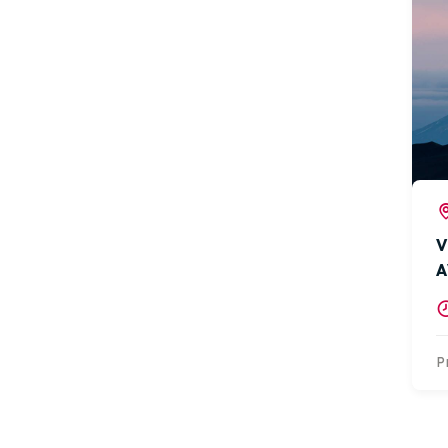
V
A
P