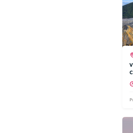
V
C
P