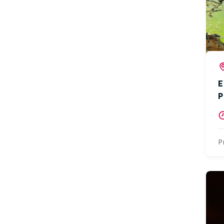
E
P
P