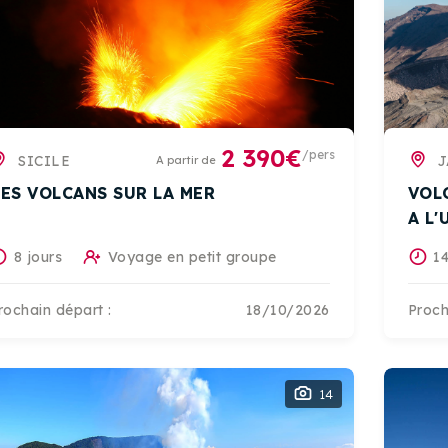
2 390€
/pers
SICILE
A partir de
ES VOLCANS SUR LA MER
VOL
A L
8 jours
Voyage en petit groupe
14
rochain départ :
18/10/2026
Proch
14