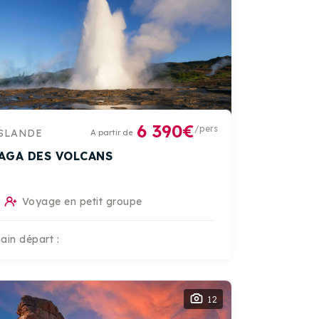
6 390€
/pers
SLANDE
A partir de
SAGA DES VOLCANS
Voyage en petit groupe
ain départ :
12