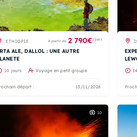
2 790€
/pers
ETHIOPIE
I
A partir de
RTA ALE, DALLOL : UNE AUTRE
EXP
LANETE
LEW
10 jours
Voyage en petit groupe
14
rochain départ :
13/11/2026
Proch
10