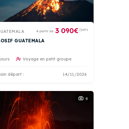
3 090€
/pers
GUATEMALA
A partir de
LOSIF GUATEMALA
jours
Voyage en petit groupe
ain départ :
14/11/2026
8