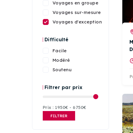
Voyages en groupe
Voyages sur-mesure
Voyages d'exception
Difficulté
M
D
Facile
Modéré
Soutenu
P
Filtrer par prix
Prix :
1950€
-
6750€
FILTRER