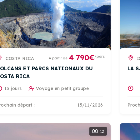
4 790€
/pers
COSTA RICA
I
A partir de
OLCANS ET PARCS NATIONAUX DU
LA 
OSTA RICA
15 jours
Voyage en petit groupe
rochain départ :
15/11/2026
Proch
12