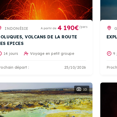
4 190€
/pers
INDONÉSIE
A partir de
OLUQUES, VOLCANS DE LA ROUTE
EXP
ES EPICES
14 jours
Voyage en petit groupe
9 
rochain départ :
25/10/2026
Proch
10