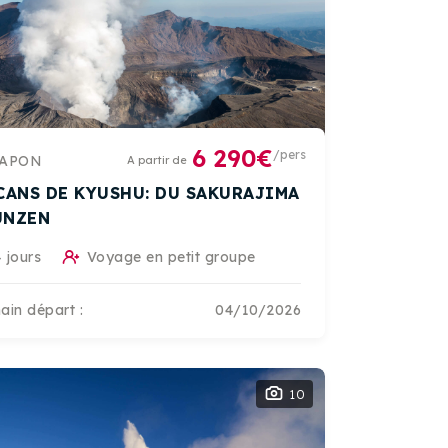
6 290€
/pers
JAPON
A partir de
CANS DE KYUSHU: DU SAKURAJIMA
'UNZEN
 jours
Voyage en petit groupe
ain départ :
04/10/2026
10