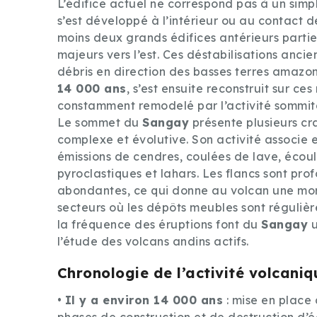
L’édifice actuel ne correspond pas à un simple
s’est développé à l’intérieur ou au contact d
moins deux grands édifices antérieurs parti
majeurs vers l’est. Ces déstabilisations anc
débris en direction des basses terres amazo
14 000 ans
, s’est ensuite reconstruit sur ce
constamment remodelé par l’activité sommit
Le sommet du
Sangay
présente plusieurs cr
complexe et évolutive. Son activité associe 
émissions de cendres, coulées de lave, écou
pyroclastiques et lahars. Les flancs sont pro
abondantes, ce qui donne au volcan une morph
secteurs où les dépôts meubles sont régulièr
la fréquence des éruptions font du
Sangay
u
l’étude des volcans andins actifs.
Chronologie de l’activité volcaniq
•
Il y a environ 14 000 ans
: mise en place