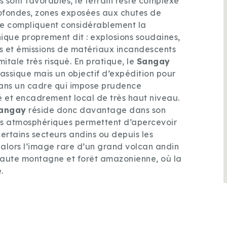
 sont favorables, le terrain reste complexe
profondes, zones exposées aux chutes de
trie compliquent considérablement la
nique proprement dit : explosions soudaines,
s et émissions de matériaux incandescents
tale très risqué. En pratique, le
Sangay
lassique mais un objectif d’expédition pour
dans un cadre qui impose prudence
té et encadrement local de très haut niveau.
angay
réside donc davantage dans son
ons atmosphériques permettent d’apercevoir
ertains secteurs andins ou depuis les
e alors l’image rare d’un grand volcan andin
 haute montagne et forêt amazonienne, où la
.