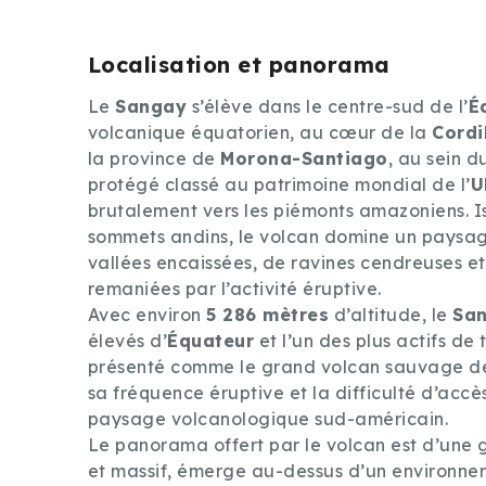
Localisation et panorama
Le
Sangay
s’élève dans le centre-sud de l’
É
volcanique équatorien, au cœur de la
Cordi
la province de
Morona-Santiago
, au sein d
protégé classé au patrimoine mondial de l’
U
brutalement vers les piémonts amazoniens. Iso
sommets andins, le volcan domine un paysag
vallées encaissées, de ravines cendreuses e
remaniées par l’activité éruptive.
Avec environ
5 286 mètres
d’altitude, le
Sa
élevés d’
Équateur
et l’un des plus actifs de t
présenté comme le grand volcan sauvage de
sa fréquence éruptive et la difficulté d’accè
paysage volcanologique sud-américain.
Le panorama offert par le volcan est d’une
et massif, émerge au-dessus d’un environnem