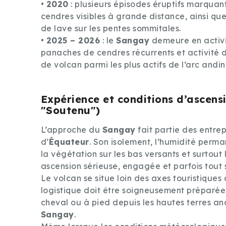
•
2020
: plusieurs épisodes éruptifs marquan
cendres visibles à grande distance, ainsi qu
de lave sur les pentes sommitales.
•
2025 – 2026
: le
Sangay
demeure en activit
panaches de cendres récurrents et activité d
de volcan parmi les plus actifs de l’arc andi
Expérience et conditions d’ascens
"Soutenu")
L’approche du
Sangay
fait partie des entrep
d’
Équateur
. Son isolement, l’humidité perma
la végétation sur les bas versants et surtout
ascension sérieuse, engagée et parfois tout 
Le volcan se situe loin des axes touristiques
logistique doit être soigneusement préparée
cheval ou à pied depuis les hautes terres and
Sangay
.