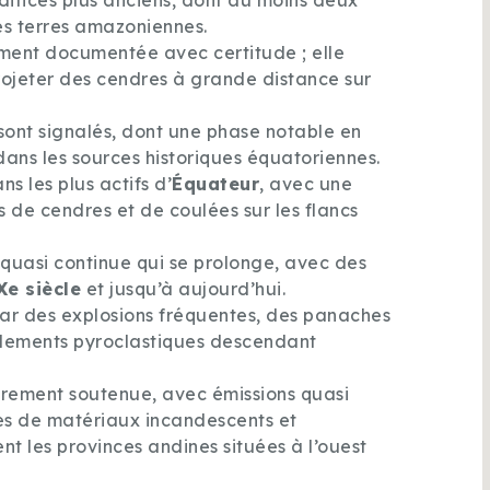
difices plus anciens, dont au moins deux
es terres amazoniennes.
ment documentée avec certitude ; elle
rojeter des cendres à grande distance sur
 sont signalés, dont une phase notable en
 dans les sources historiques équatoriennes.
ns les plus actifs d’
Équateur
, avec une
s de cendres et de coulées sur les flancs
 quasi continue qui se prolonge, avec des
Xe siècle
et jusqu’à aujourd’hui.
 par des explosions fréquentes, des panaches
ulements pyroclastiques descendant
èrement soutenue, avec émissions quasi
es de matériaux incandescents et
t les provinces andines situées à l’ouest