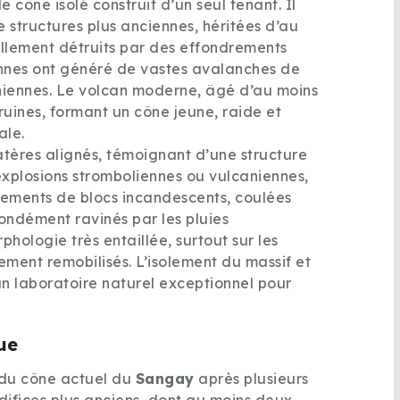
 cône isolé construit d’un seul tenant. Il
e structures plus anciennes, héritées d’au
ellement détruits par des effondrements
iennes ont généré de vastes avalanches de
niennes. Le volcan moderne, âgé d’au moins
s ruines, formant un cône jeune, raide et
ale.
atères alignés, témoignant d’une structure
explosions stromboliennes ou vulcaniennes,
lements de blocs incandescents, coulées
fondément ravinés par les pluies
ologie très entaillée, surtout sur les
ement remobilisés. L’isolement du massif et
n laboratoire naturel exceptionnel pour
ue
 du cône actuel du
Sangay
après plusieurs