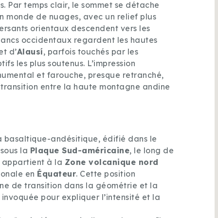
s. Par temps clair, le sommet se détache
 monde de nuages, avec un relief plus
ersants orientaux descendent vers les
flancs occidentaux regardent les hautes
et d’
Alausí
, parfois touchés par les
ifs les plus soutenus. L’impression
onumental et farouche, presque retranché,
a transition entre la haute montagne andine
 basaltique-andésitique, édifié dans le
sous la
Plaque Sud-américaine
, le long de
Il appartient à la
Zone volcanique nord
dionale en
Équateur
. Cette position
ne de transition dans la géométrie et la
invoquée pour expliquer l’intensité et la