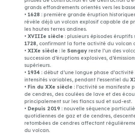
phases de construction et de destruction d’é
grands effondrements orientés vers les bass
•
1628
: première grande éruption historique
révèle déjà un volcan explosif capable de p
les hautes terres andines.
•
XVIIIe siècle
: plusieurs épisodes éruptifs
1728
, confirmant la forte activité du volcan
•
XIXe siècle
: le
Sangay
reste l’un des volca
succession d’éruptions explosives, d’émission
supérieurs.
•
1934
: début d’une longue phase d’activité
intensités variables, pendant l’essentiel du
X
•
Fin du XXe siècle
: l’activité se manifeste
de cendres, des coulées de lave et des éco
principalement sur les flancs sud et sud-est.
•
Depuis 2019
: nouvelle séquence particuli
quotidiennes de gaz et de cendres, descent
retombées de cendres affectant régulièremen
du volcan.