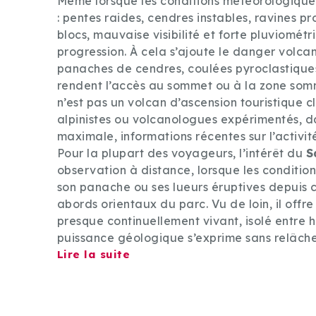
Même lorsque les conditions météorologiques
: pentes raides, cendres instables, ravines 
blocs, mauvaise visibilité et forte pluviomé
progression. À cela s’ajoute le danger volca
panaches de cendres, coulées pyroclastique
rendent l’accès au sommet ou à la zone sommi
n’est pas un volcan d’ascension touristique c
alpinistes ou volcanologues expérimentés, 
maximale, informations récentes sur l’activi
Pour la plupart des voyageurs, l’intérêt du
S
observation à distance, lorsque les conditi
son panache ou ses lueurs éruptives depuis c
abords orientaux du parc. Vu de loin, il offr
presque continuellement vivant, isolé entre
puissance géologique s’exprime sans relâche
Lire la suite