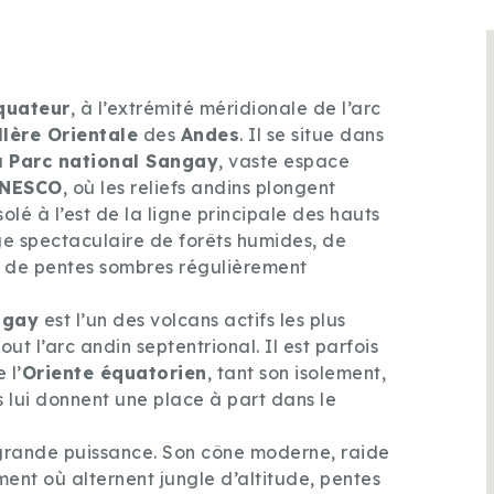
quateur
, à l’extrémité méridionale de l’arc
llère Orientale
des
Andes
. Il se situe dans
u
Parc national Sangay
, vaste espace
NESCO
, où les reliefs andins plongent
lé à l’est de la ligne principale des hauts
e spectaculaire de forêts humides, de
t de pentes sombres régulièrement
ngay
est l’un des volcans actifs les plus
out l’arc andin septentrional. Il est parfois
 l’
Oriente équatorien
, tant son isolement,
s lui donnent une place à part dans le
 grande puissance. Son cône moderne, raide
ent où alternent jungle d’altitude, pentes