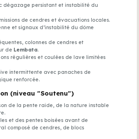
c dégazage persistant et instabilité du
émissions de cendres et évacuations locales.
enne et signaux d’instabilité du dôme
équentes, colonnes de cendres et
ur de
Lembata
.
ons régulières et coulées de lave limitées
osive intermittente avec panaches de
gique renforcée.
ion (niveau "Soutenu")
ison de la pente raide, de la nature instable
re.
les et des pentes boisées avant de
ral composé de cendres, de blocs