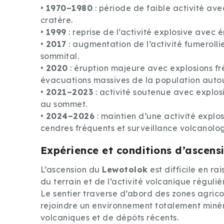
•
1970–1980
: période de faible activité ave
cratère.
•
1999
: reprise de l’activité explosive avec 
•
2017
: augmentation de l’activité fumerolli
sommital.
•
2020
: éruption majeure avec explosions fr
évacuations massives de la population auto
•
2021–2023
: activité soutenue avec explosi
au sommet.
•
2024–2026
: maintien d’une activité expl
cendres fréquents et surveillance volcanolo
Expérience et conditions d’ascens
L’ascension du
Lewotolok
est difficile en ra
du terrain et de l’activité volcanique réguliè
Le sentier traverse d’abord des zones agrico
rejoindre un environnement totalement miné
volcaniques et de dépôts récents.