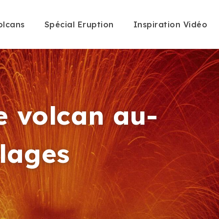
olcans
Spécial Eruption
Inspiration Vidéo
e volcan au-
llages