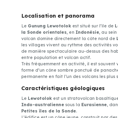
Localisation et panorama
Le
Gunung Lewotolok
est situé sur l’île de
L
la Sonde orientales
, en
Indonésie
, au sein
volcan domine directement la côte nord de
les villages vivent au rythme des activités v
de manière spectaculaire au-dessus des hab
entre population et volcan actif.
Très fréquemment en activité, il est souvent 
forme d’un cône sombre ponctué de panaches
permanente en fait l’un des volcans les plus s
Caractéristiques géologiques
Le
Lewotolok
est un stratovolcan basaltique
Indo-australienne
sous la
Eurasienne
, dan
Petites îles de la Sonde
.
L’édifice est un cône jeune, construit par de