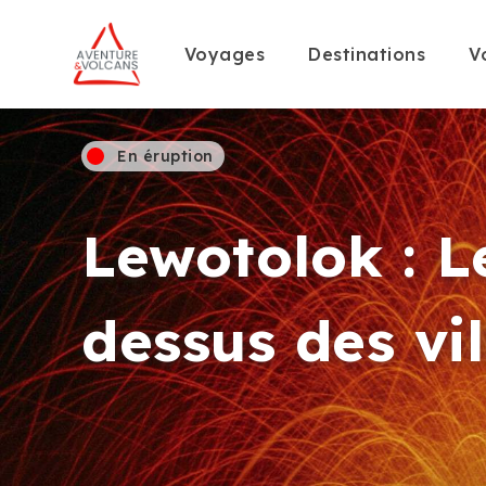
Voyages
Destinations
V
En éruption
Lewotolok : L
dessus des vi