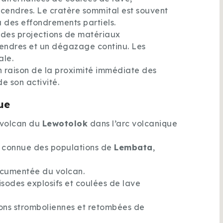
 cendres. Le cratère sommital est souvent
 des effondrements partiels.
c des projections de matériaux
cendres et un dégazage continu. Les
ale.
 raison de la proximité immédiate des
e son activité.
ue
ovolcan du
Lewotolok
dans l’arc volcanique
e connue des populations de
Lembata
,
ocumentée du volcan.
isodes explosifs et coulées de lave
ions stromboliennes et retombées de