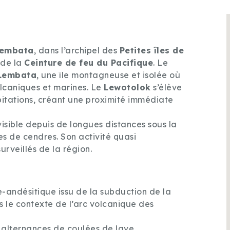
embata
, dans l’archipel des
Petites îles de
 de la
Ceinture de feu du Pacifique
. Le
Lembata
, une île montagneuse et isolée où
olcaniques et marines. Le
Lewotolok
s’élève
itations, créant une proximité immédiate
visible depuis de longues distances sous la
 de cendres. Son activité quasi
urveillés de la région.
-andésitique issu de la subduction de la
s le contexte de l’arc volcanique des
s alternances de coulées de lave,