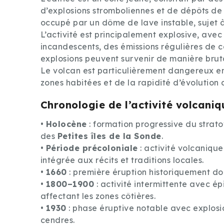
d’explosions stromboliennes et de dépôts de
occupé par un dôme de lave instable, sujet à
L’activité est principalement explosive, ave
incandescents, des émissions régulières de 
explosions peuvent survenir de manière brut
Le volcan est particulièrement dangereux en
zones habitées et de la rapidité d’évolution d
Chronologie de l’activité volcaniq
•
Holocène
: formation progressive du strat
des
Petites îles de la Sonde
.
•
Période précoloniale
: activité volcaniqu
intégrée aux récits et traditions locales.
•
1660
: première éruption historiquement d
•
1800–1900
: activité intermittente avec ép
affectant les zones côtières.
•
1930
: phase éruptive notable avec explos
cendres.