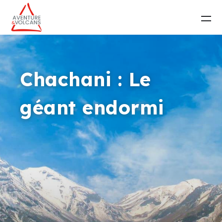
Chachani : Le
géant endormi