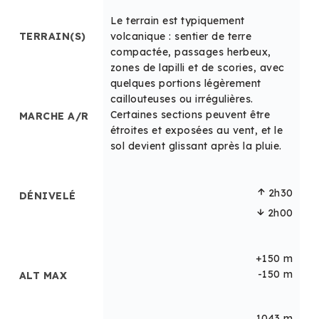
Le terrain est typiquement
TERRAIN(S)
volcanique : sentier de terre
compactée, passages herbeux,
TE
zones de lapilli et de scories, avec
quelques portions légèrement
caillouteuses ou irrégulières.
Certaines sections peuvent être
MARCHE A/R
MA
étroites et exposées au vent, et le
sol devient glissant après la pluie.
00
30
DÉ
2h30
DÉNIVELÉ
2h00
 m
 m
AL
+150 m
 m
-150 m
ALT MAX
1043 m