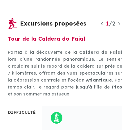
Excursions proposées
1
/
2
Tour de la Caldera do Faial
De
ial
Partez à la découverte de la
Caldera do Faial
La
fice
lors d’une randonnée panoramique. Le sentier
off
e le
circulaire suit le rebord de la caldera sur près de
vol
e la
7 kilomètres, offrant des vues spectaculaires sur
tou
 est
la dépression centrale et l’océan
Atlantique
. Par
dép
tion
temps clair, le regard porte jusqu’à l’île de
Pico
ra
ion
et son sommet majestueux.
lu
tème
d’
vol
DIFFICULTÉ
DI