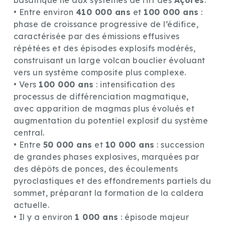
basaltique lié aux systèmes de rift des
Açores
.
• Entre environ
410 000 ans
et
100 000 ans
:
phase de croissance progressive de l’édifice,
caractérisée par des émissions effusives
répétées et des épisodes explosifs modérés,
construisant un large volcan bouclier évoluant
vers un système composite plus complexe.
• Vers
100 000 ans
: intensification des
processus de différenciation magmatique,
avec apparition de magmas plus évolués et
augmentation du potentiel explosif du système
central.
• Entre
50 000 ans
et
10 000 ans
: succession
de grandes phases explosives, marquées par
des dépôts de ponces, des écoulements
pyroclastiques et des effondrements partiels du
sommet, préparant la formation de la caldera
actuelle.
• Il y a environ
1 000 ans
: épisode majeur