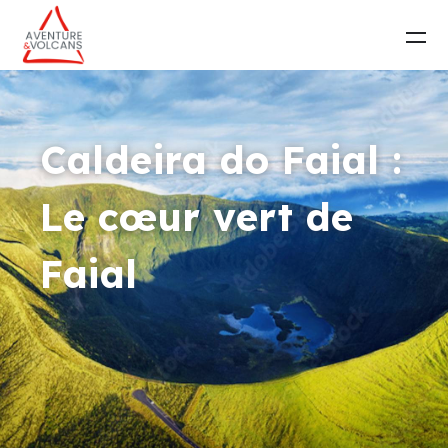
Caldeira do Faial :
Le cœur vert de
Faial